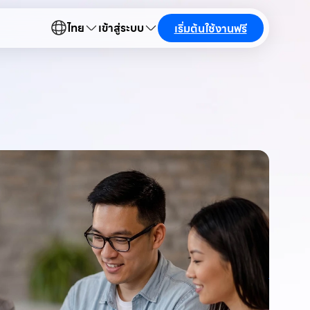
ไทย
เข้าสู่ระบบ
เริ่มต้นใช้งานฟรี
สิท
กี่
พฤษภาคม 
สิทธิวันล
HR และนา
อ่านเพิ่มเต