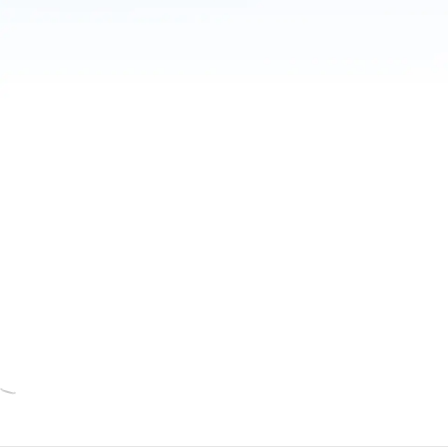
All
HR Trends
Company Culture